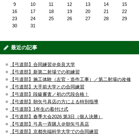
9
10
11
12
13
14
15
16
17
18
19
20
21
22
23
24
25
26
27
28
29
30
31
最近の記事
【弓道部】合同練習＠奈良大学
【弓道部】新第二射場での初練習
【弓道部】施工体験（左官・造作工事）／第二射場の改修
【弓道部】大手前大学との合同練習
【弓道部】段級審査／初の弐段合格！
【弓道部】朝矢弓具店の方による特別指導
【弓道部】1年生の着付け式
【弓道部】春季大会2026 第3日（個人決勝）
【弓道部】弓具一斉購入＠朝矢弓具店
【弓道部】京都先端科学大学での合同練習