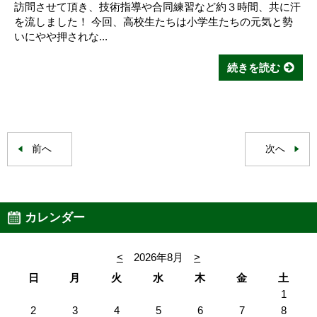
訪問させて頂き、技術指導や合同練習など約３時間、共に汗
を流しました！ 今回、高校生たちは小学生たちの元気と勢
いにやや押されな...
続きを読む
前へ
次へ
カレンダー
<
2026年8月
>
日
月
火
水
木
金
土
1
2
3
4
5
6
7
8