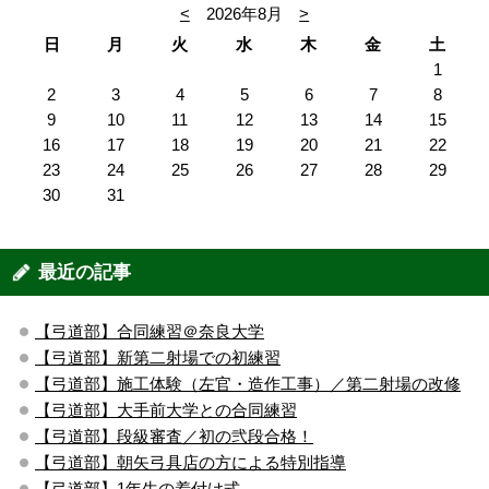
<
2026年8月
>
日
月
火
水
木
金
土
1
2
3
4
5
6
7
8
9
10
11
12
13
14
15
16
17
18
19
20
21
22
23
24
25
26
27
28
29
30
31
最近の記事
【弓道部】合同練習＠奈良大学
【弓道部】新第二射場での初練習
【弓道部】施工体験（左官・造作工事）／第二射場の改修
【弓道部】大手前大学との合同練習
【弓道部】段級審査／初の弐段合格！
【弓道部】朝矢弓具店の方による特別指導
【弓道部】1年生の着付け式