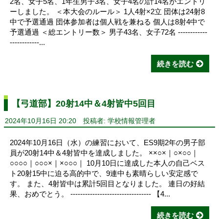
2名、女子5名、1年生男子3名、女子4名の計14名がエントリ
ーしました。 ＜本大会のルール＞ 1人4射×2立 団体は24射8
中で予選通過 団体参加者は個人戦を兼ねる 個人は8射4中で
予選通過 ＜総エントリー数＞ 男子43名、女子72名 ------------
------------...
続きを読む
【弓道部】20射14中＆4射皆中5回目
2024年10月16日 20:20
投稿者: 学校情報管理者
2024年10月16日（水）の練習において、ES9期2年の男子部
員が20射14中＆4射皆中を達成しました。 ××○×｜○×○○｜
○○○○｜○○○×｜×○○○｜ 10月10日に達成した本人の自己ベス
ト20射15中に迫る高的中で、9連中も素晴らしい安定感で
す。 また、4射皆中は累計5回目となりました。 連日の好結
果、おめでとう。 --------------------------------- 【4...
続きを読む