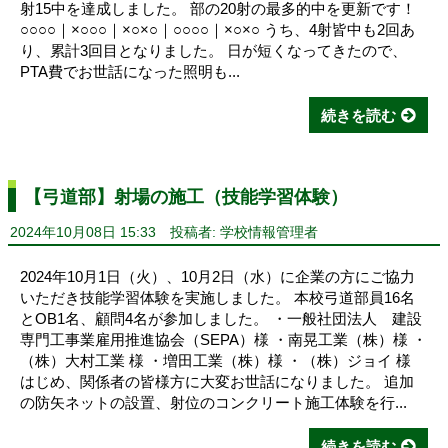
射15中を達成しました。 部の20射の最多的中を更新です！
○○○○｜×○○○｜×○×○｜○○○○｜×○×○ うち、4射皆中も2回あ
り、累計3回目となりました。 日が短くなってきたので、
PTA費でお世話になった照明も...
続きを読む
【弓道部】射場の施工（技能学習体験）
2024年10月08日 15:33
投稿者: 学校情報管理者
2024年10月1日（火）、10月2日（水）に企業の方にご協力
いただき技能学習体験を実施しました。 本校弓道部員16名
とOB1名、顧問4名が参加しました。 ・一般社団法人 建設
専門工事業雇用推進協会（SEPA）様 ・南晃工業（株）様 ・
（株）大村工業 様 ・増田工業（株）様 ・（株）ジョイ 様
はじめ、関係者の皆様方に大変お世話になりました。 追加
の防矢ネットの設置、射位のコンクリート施工体験を行...
続きを読む