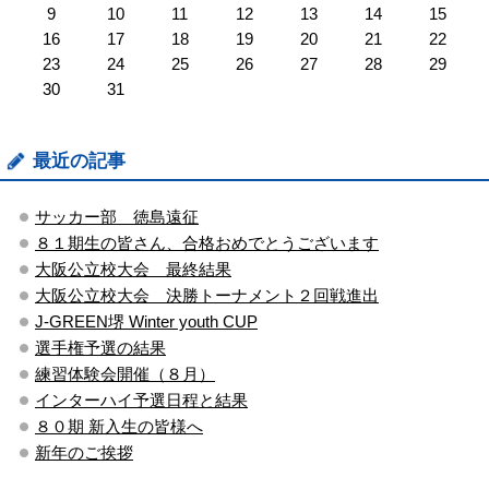
9
10
11
12
13
14
15
16
17
18
19
20
21
22
23
24
25
26
27
28
29
30
31
最近の記事
サッカー部 徳島遠征
８１期生の皆さん、合格おめでとうございます
大阪公立校大会 最終結果
大阪公立校大会 決勝トーナメント２回戦進出
J-GREEN堺 Winter youth CUP
選手権予選の結果
練習体験会開催（８月）
インターハイ予選日程と結果
８０期 新入生の皆様へ
新年のご挨拶