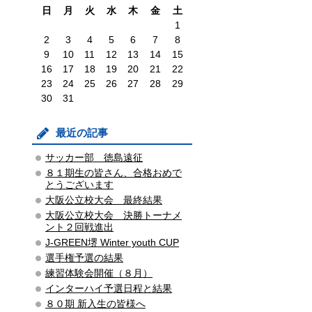
日
月
火
水
木
金
土
1
2
3
4
5
6
7
8
9
10
11
12
13
14
15
16
17
18
19
20
21
22
23
24
25
26
27
28
29
30
31
最近の記事
サッカー部 徳島遠征
８１期生の皆さん、合格おめで
とうございます
大阪公立校大会 最終結果
大阪公立校大会 決勝トーナメ
ント２回戦進出
J-GREEN堺 Winter youth CUP
選手権予選の結果
練習体験会開催（８月）
インターハイ予選日程と結果
８０期 新入生の皆様へ