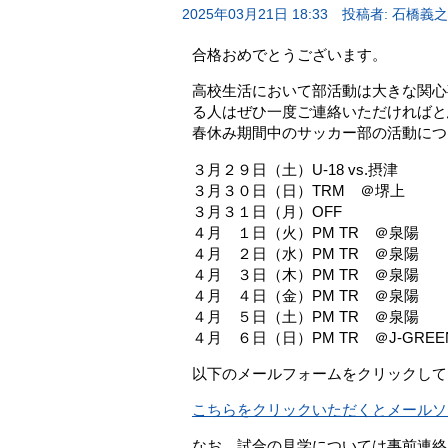
2025年03月21日 18:33
投稿者: 石橋義之
合格おめでとうございます。
高校生活において部活動は大きな関心
る人はぜひ一度ご連絡いただければと
春休み期間中のサッカー部の活動につ
３月２９日（土）U-18 vs.摂津
３月３０日（日）TRM ＠堺上
３月３１日（月）OFF
４月 １日（火）PM TR ＠泉陽
４月 ２日（水）PM TR ＠泉陽
４月 ３日（木）PM TR ＠泉陽
４月 ４日（金）PM TR ＠泉陽
４月 ５日（土）PM TR ＠泉陽
４月 ６日（日）PM TR ＠J-GREE
以下のメールフォームをクリックして
こちらをクリックいただくとメールソ
なお、試合の見学については事前連絡