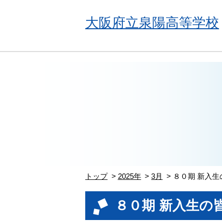
大阪府立泉陽高等学校
トップ
2025年
3月
８０期 新入生
８０期 新入生の