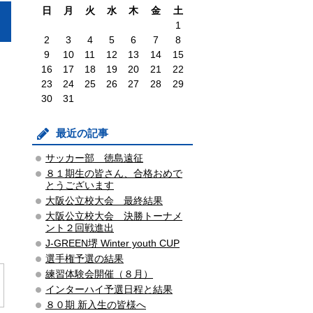
日
月
火
水
木
金
土
1
2
3
4
5
6
7
8
9
10
11
12
13
14
15
16
17
18
19
20
21
22
23
24
25
26
27
28
29
30
31
最近の記事
サッカー部 徳島遠征
８１期生の皆さん、合格おめで
とうございます
大阪公立校大会 最終結果
大阪公立校大会 決勝トーナメ
ント２回戦進出
J-GREEN堺 Winter youth CUP
選手権予選の結果
練習体験会開催（８月）
インターハイ予選日程と結果
８０期 新入生の皆様へ