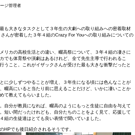
ページ管理者
最も大きなタスクとして３年生の大劇への取り組みへの密着取材
んが密着した３年４組のCrazy For Youへの取り組みについての
メリカの高校生活との違い、畷高祭について、３年４組の凄さに
カでも体育祭や演劇はあるけれど、全て先生主導で行われるこ
行うこと。これがイザックさんが受けた最も大きな衝撃だったと
とに少しずつやることが増え、３年生になる頃には色んなことが
、畷高にいると当たり前に思えることだけど、いかに凄いことか
めて教えてもらいました。
。自分が教員になれば、畷高のようにもっと生徒に自由を与えて
。短い間だったけれども、自分たちのことをよく見て、応援して
４組の生徒達はとても良い表情で聞いていました。
のHPでも後日紹介されるそうです。