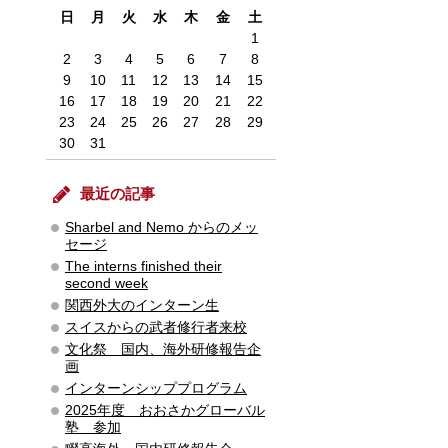
日
月
火
水
木
金
土
1
2
3
4
5
6
7
8
9
10
11
12
13
14
15
16
17
18
19
20
21
22
23
24
25
26
27
28
29
30
31
最近の記事
Sharbel and Nemo からのメッ
セージ
The interns finished their
second week
関西外大のインターン生
スイスからの武者修行者来校
文化祭 国内、海外研修報告企
画
インターンシッププログラム
2025年度 おおさかグローバル
塾 参加