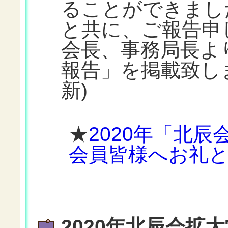
ることができまし
と共に、ご報告申
会長、事務局長よ
報告」を掲載致しま
新)
★
2020年「北
会員皆様へお礼
2020年北辰会拡