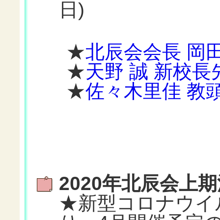
日)
★
北辰会会長 岡
★
天野 誠 新校長
★
佐々木里佳 教
2020年北辰会上
★新型コロナウイ