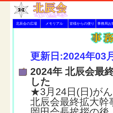
北辰会の広場
メモリアル
皆様からの便り
事務局お
更新日:2024年03
2024年 北辰会
した
★3月24日(日)が
北辰会最終拡大幹
岡田会長挨拶の後