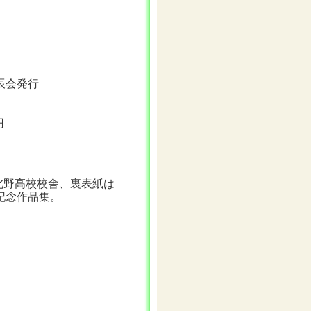
辰会発行
円
和北野高校校舎、裏表紙は
記念作品集。