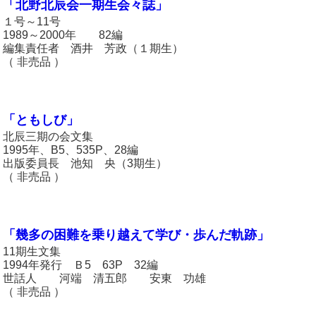
「北野北辰会一期生会々誌」
１号～11号
1989～2000年 82編
編集責任者 酒井 芳政（１期生）
（ 非売品 ）
「ともしび」
北辰三期の会文集
1995年、B5、535P、28編
出版委員長 池知 央（3期生）
（ 非売品 ）
「幾多の困難を乗り越えて学び・歩んだ軌跡」
11期生文集
1994年発行 Ｂ5 63P 32編
世話人 河端 清五郎 安東 功雄
（ 非売品 ）