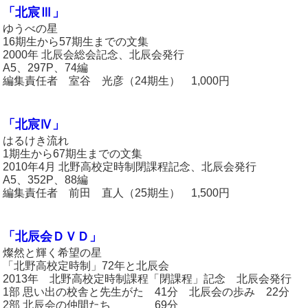
「北宸Ⅲ」
ゆうべの星
16期生から57期生までの文集
2000年 北辰会総会記念、北辰会発行
A5、297P、74編
編集責任者 室谷 光彦（24期生） 1,000円
「北宸Ⅳ」
はるけき流れ
1期生から67期生までの文集
2010年4月 北野高校定時制閉課程記念、北辰会発行
A5、352P、88編
編集責任者 前田 直人（25期生） 1,500円
「北辰会ＤＶＤ」
燦然と輝く希望の星
「北野高校定時制」72年と北辰会
2013年 北野高校定時制課程「閉課程」記念 北辰会発行
1部 思い出の校舎と先生がた 41分 北辰会の歩み 22分
2部 北辰会の仲間たち 69分