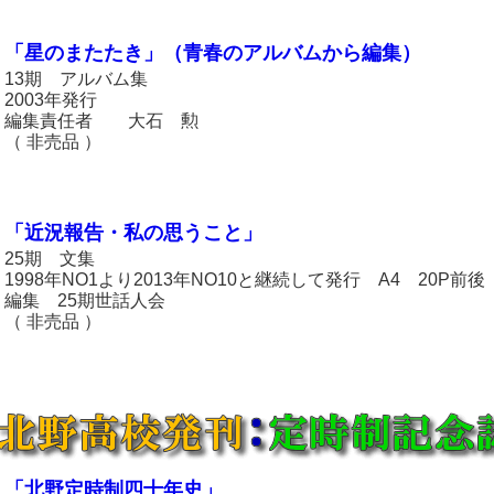
「星のまたたき」（青春のアルバムから編集）
13期 アルバム集
2003年発行
編集責任者 大石 勲
（ 非売品 ）
「近況報告・私の思うこと」
25期 文集
1998年NO1より2013年NO10と継続して発行 A4 20P前後
編集 25期世話人会
（ 非売品 ）
「北野定時制四十年史」