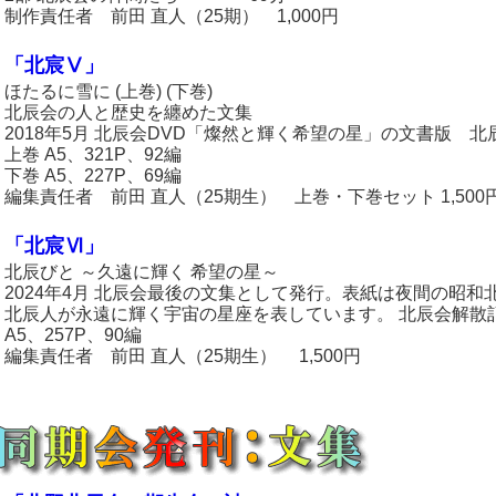
制作責任者 前田 直人（25期） 1,000円
「北宸Ⅴ」
ほたるに雪に (上巻) (下巻)
北辰会の人と歴史を纏めた文集
2018年5月 北辰会DVD「燦然と輝く希望の星」の文書版 北
上巻 A5、321P、92編
下巻 A5、227P、69編
編集責任者 前田 直人（25期生） 上巻・下巻セット 1,500
「北宸Ⅵ」
北辰びと ～久遠に輝く 希望の星～
2024年4月 北辰会最後の文集として発行。表紙は夜間の昭
北辰人が永遠に輝く宇宙の星座を表しています。 北辰会解散
A5、257P、90編
編集責任者 前田 直人（25期生） 1,500円