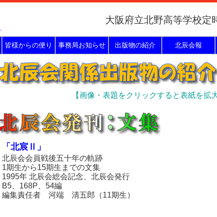
大阪府立北野高等学校定
皆様からの便り
事務局お知らせ
出版物の紹介
北辰会報
【画像・表題をクリックすると表紙を拡
「北宸Ⅱ」
北辰会会員戦後五十年の軌跡
1期生から15期生までの文集
1995年 北辰会総会記念、北辰会発行
B5、168P、54編
編集責任者 河端 清五郎（11期生）