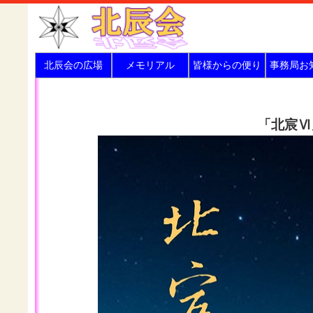
北辰会の広場
メモリアル
皆様からの便り
事務局お
「北宸Ⅵ