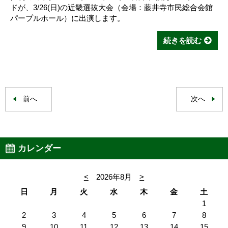
ドが、3/26(日)の近畿選抜大会（会場：藤井寺市民総合会館
パープルホール）に出演します。
続きを読む
前へ
次へ
カレンダー
<
2026年8月
>
日
月
火
水
木
金
土
1
2
3
4
5
6
7
8
9
10
11
12
13
14
15