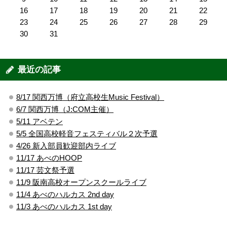
16
17
18
19
20
21
22
23
24
25
26
27
28
29
30
31
最近の記事
8/17 関西万博（府立高校生Music Festival）
6/7 関西万博（J:COM主催）
5/11 アベテン
5/5 全国高校軽音フェスティバル２次予選
4/26 新入部員歓迎部内ライブ
11/17 あべのHOOP
11/17 芸文祭予選
11/9 阪南高校オープンスクールライブ
11/4 あべのハルカス 2nd day
11/3 あべのハルカス 1st day