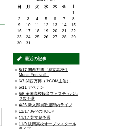
日
月
火
水
木
金
土
1
2
3
4
5
6
7
8
9
10
11
12
13
14
15
16
17
18
19
20
21
22
23
24
25
26
27
28
29
30
31
最近の記事
8/17 関西万博（府立高校生
Music Festival）
6/7 関西万博（J:COM主催）
5/11 アベテン
5/5 全国高校軽音フェスティバル
２次予選
4/26 新入部員歓迎部内ライブ
11/17 あべのHOOP
11/17 芸文祭予選
11/9 阪南高校オープンスクール
ライブ