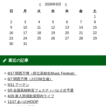
<
2026年8月
>
日
月
火
水
木
金
土
1
2
3
4
5
6
7
8
9
10
11
12
13
14
15
16
17
18
19
20
21
22
23
24
25
26
27
28
29
30
31
最近の記事
8/17 関西万博（府立高校生Music Festival）
6/7 関西万博（J:COM主催）
5/11 アベテン
5/5 全国高校軽音フェスティバル２次予選
4/26 新入部員歓迎部内ライブ
11/17 あべのHOOP