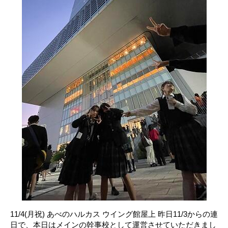
11/4(月祝) あべのハルカス ウイング館屋上 昨日11/3からの連
日で、本日はメインの幹事校として運営させていただきまし