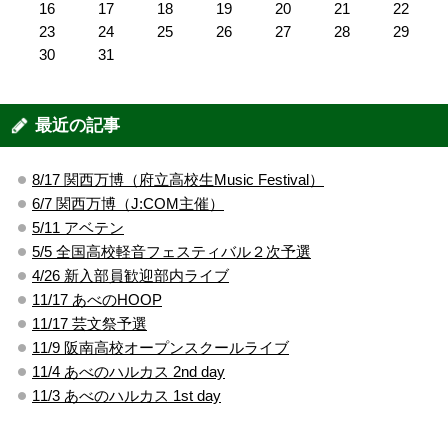
16
17
18
19
20
21
22
23
24
25
26
27
28
29
30
31
最近の記事
8/17 関西万博（府立高校生Music Festival）
6/7 関西万博（J:COM主催）
5/11 アベテン
5/5 全国高校軽音フェスティバル２次予選
4/26 新入部員歓迎部内ライブ
11/17 あべのHOOP
11/17 芸文祭予選
11/9 阪南高校オープンスクールライブ
11/4 あべのハルカス 2nd day
11/3 あべのハルカス 1st day