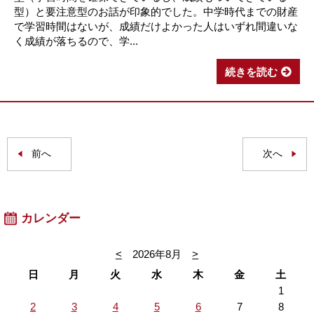
型）と要注意型のお話が印象的でした。中学時代までの財産
で学習時間はないが、成績だけよかった人はいずれ間違いな
く成績が落ちるので、学...
続きを読む
前へ
次へ
カレンダー
<
2026年8月
>
日
月
火
水
木
金
土
1
2
3
4
5
6
7
8