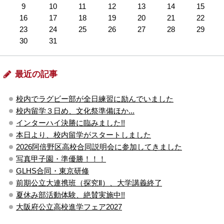
9
10
11
12
13
14
15
16
17
18
19
20
21
22
23
24
25
26
27
28
29
30
31
最近の記事
校内でラグビー部が全日練習に励んでいました
校内留学３日め、文化祭準備ほか...
インターハイ決勝に臨みました!!
本日より、校内留学がスタートしました
2026阿倍野区高校合同説明会に参加してきました
写真甲子園・準優勝！！！
GLHS合同・東京研修
前期公立大連携班（探究Ⅱ）、大学講義終了
夏休み部活動体験、絶賛実施中!!
大阪府公立高校進学フェア2027