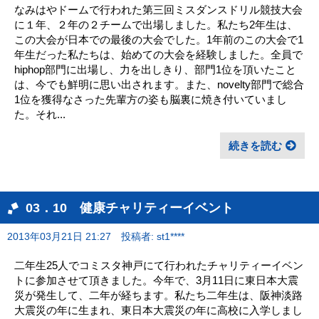
なみはやドームで行われた第三回ミスダンスドリル競技大会
に１年、２年の２チームで出場しました。私たち2年生は、
この大会が日本での最後の大会でした。1年前のこの大会で1
年生だった私たちは、始めての大会を経験しました。全員で
hiphop部門に出場し、力を出しきり、部門1位を頂いたこと
は、今でも鮮明に思い出されます。また、novelty部門で総合
1位を獲得なさった先輩方の姿も脳裏に焼き付いていまし
た。それ...
続きを読む
03．10 健康チャリティーイベント
2013年03月21日 21:27
投稿者: st1****
二年生25人でコミスタ神戸にて行われたチャリティーイベン
トに参加させて頂きました。今年で、3月11日に東日本大震
災が発生して、二年が経ちます。私たち二年生は、阪神淡路
大震災の年に生まれ、東日本大震災の年に高校に入学しまし