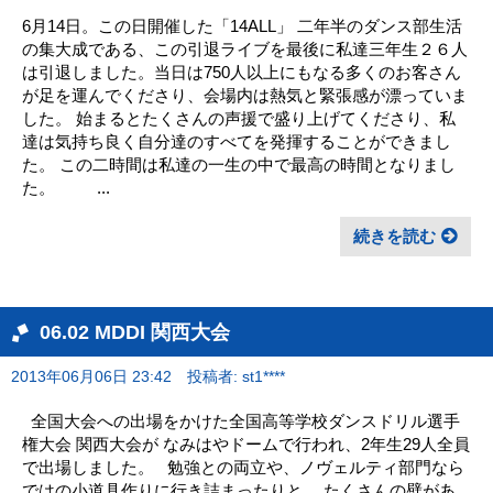
6月14日。この日開催した「14ALL」 二年半のダンス部生活
の集大成である、この引退ライブを最後に私達三年生２６人
は引退しました。当日は750人以上にもなる多くのお客さん
が足を運んでくださり、会場内は熱気と緊張感が漂っていま
した。 始まるとたくさんの声援で盛り上げてくださり、私
達は気持ち良く自分達のすべてを発揮することができまし
た。 この二時間は私達の一生の中で最高の時間となりまし
た。 ...
続きを読む
06.02 MDDI 関西大会
2013年06月06日 23:42
投稿者: st1****
全国大会への出場をかけた全国高等学校ダンスドリル選手
権大会 関西大会が なみはやドームで行われ、2年生29人全員
で出場しました。 勉強との両立や、ノヴェルティ部門なら
ではの小道具作りに行き詰まったりと、 たくさんの壁があ