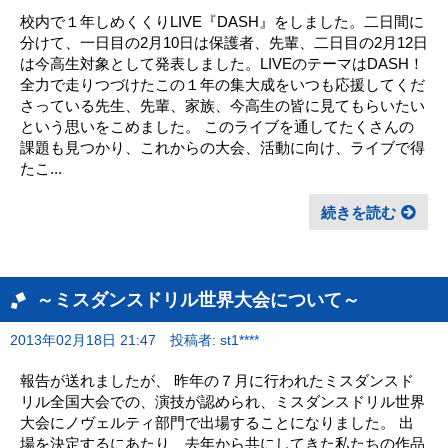
校内で１年しめくくりLIVE『DASH』をしました。二日間に
分けて、一日目の2月10日は保護者、先輩、二日目の2月12日
は今高生対象として発表しました。LIVEのテーマはDASH！
全力で走りつづけたこの１年の集大成をいつも応援してくだ
さっている先生、先輩、家族、今高生の皆に見てもらいたい
という思いをこめました。 このライブを通してたくさんの
課題も見つかり、これからの大会、活動に向け、ライブで得
たこ...
続きを読む
～ミスダンスドリル世界大会について～
2013年02月18日 21:47
投稿者: st1****
報告が送れましたが、 昨年の７月に行われたミスダンスド
リル全国大会での、演技が認められ、ミスダンスドリル世界
大会にノヴェルティ部門で出場することになりました。 出
場を決定するにあたり、去年から共にしてきた私たちの作品