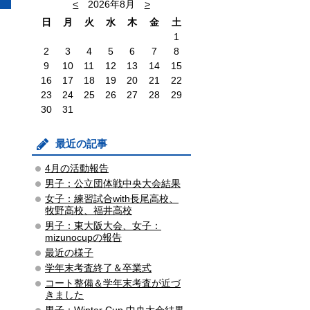
<
2026年8月
>
日
月
火
水
木
金
土
1
2
3
4
5
6
7
8
9
10
11
12
13
14
15
16
17
18
19
20
21
22
23
24
25
26
27
28
29
30
31
最近の記事
4月の活動報告
男子：公立団体戦中央大会結果
女子：練習試合with長尾高校、
牧野高校、福井高校
男子：東大阪大会、女子：
mizunocupの報告
最近の様子
学年末考査終了＆卒業式
コート整備＆学年末考査が近づ
きました