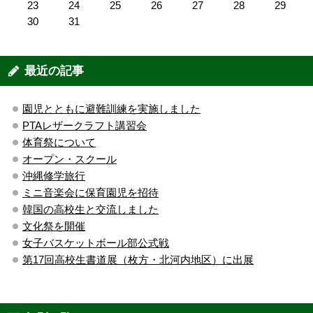
23
24
25
26
27
28
29
30
31
最近の記事
園児とともに避難訓練を実施しました
PTAレザークラフト講習会
体育祭について
オープン・スクール
沖縄修学旅行
ミニ音楽会に保育園児を招待
韓国の高校生と交流しました
文化祭を開催
女子バスケットボール部公式戦
第17回高校生書道展（枚方・北河内地区）に出展