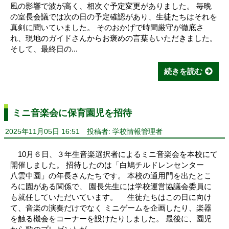
風の影響で波が高く、相次ぐ予定変更がありました。 毎晩
の室長会議では次の日の予定確認があり、生徒たちはそれを
真剣に聞いていました。 そのおかげで時間厳守が徹底さ
れ、現地のガイドさんからお褒めの言葉もいただきました。
そして、最終日の...
続きを読む
ミニ音楽会に保育園児を招待
2025年11月05日 16:51
投稿者: 学校情報管理者
10月６日、３年生音楽選択者によるミニ音楽会を本校にて
開催しました。 招待したのは「白鳩チルドレンセンター
八雲中園」の年長さんたちです。 本校の通用門を出たとこ
ろに園がある関係で、 園長先生には学校運営協議会委員に
も就任していただいています。 生徒たちはこの日に向け
て、音楽の演奏だけでなく ミニゲームを企画したり、楽器
を触る機会をコーナーを設けたりしました。 最後に、園児