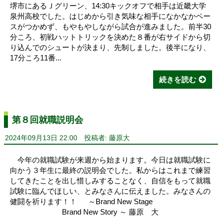
堺市にあるＪグリーン、14:30キックオフで相手は近畿大学
泉州高校でした。はじめから引き気味な相手になかなかペー
スがつかめず、もやもやしながら試合が進みました。前半30
分ころ、初戦ハットトリックを決めた８番が右サイドから切
り込んでのシュートが決まり、先制しました。後半になり、
17分ころ11番...
続きを読む
第８回就職説明会
2024年09月13日 22:00
投稿者: 藤原大
今年の就職試験が来週から始まります。今日は就職試験に
向かう３年生に最終の説明会でした。私からはこれまで練習
してきたことを出し惜しみすることなく、自信をもって就職
試験に臨んでほしい、とみなさんに伝えました。みなさんの
健闘を祈ります！！ ～Brand New Stage
Brand New Story ～ 藤原 大