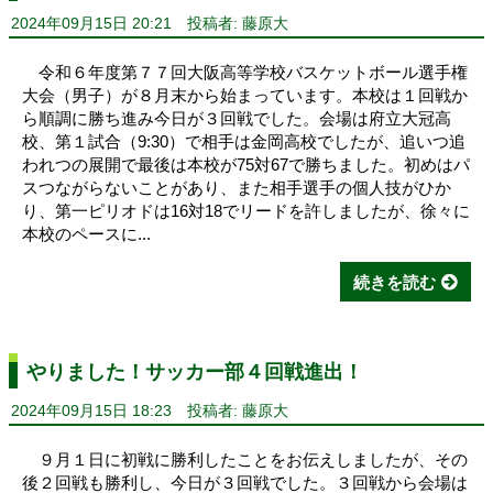
2024年09月15日 20:21
投稿者: 藤原大
令和６年度第７７回大阪高等学校バスケットボール選手権
大会（男子）が８月末から始まっています。本校は１回戦か
ら順調に勝ち進み今日が３回戦でした。会場は府立大冠高
校、第１試合（9:30）で相手は金岡高校でしたが、追いつ追
われつの展開で最後は本校が75対67で勝ちました。初めはパ
スつながらないことがあり、また相手選手の個人技がひか
り、第一ピリオドは16対18でリードを許しましたが、徐々に
本校のペースに...
続きを読む
やりました！サッカー部４回戦進出！
2024年09月15日 18:23
投稿者: 藤原大
９月１日に初戦に勝利したことをお伝えしましたが、その
後２回戦も勝利し、今日が３回戦でした。３回戦から会場は