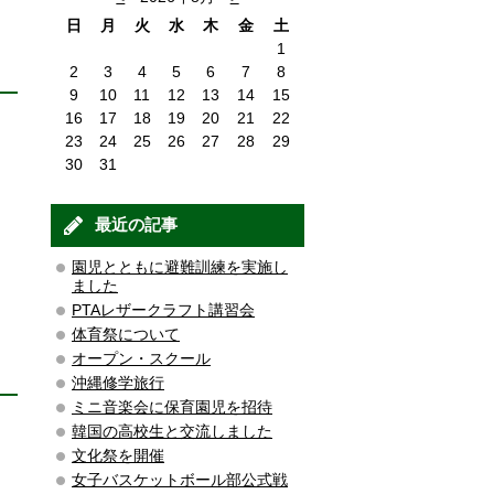
日
月
火
水
木
金
土
1
2
3
4
5
6
7
8
9
10
11
12
13
14
15
16
17
18
19
20
21
22
23
24
25
26
27
28
29
30
31
最近の記事
園児とともに避難訓練を実施し
ました
PTAレザークラフト講習会
体育祭について
オープン・スクール
沖縄修学旅行
ミニ音楽会に保育園児を招待
韓国の高校生と交流しました
文化祭を開催
女子バスケットボール部公式戦