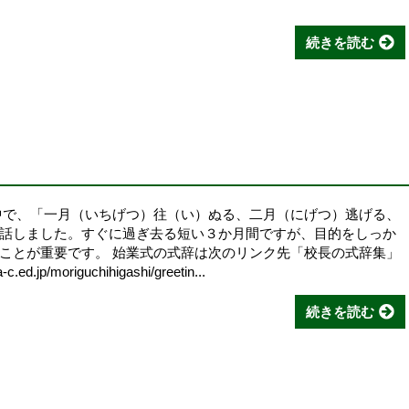
続きを読む
中で、「一月（いちげつ）往（い）ぬる、二月（にげつ）逃げる、
話しました。すぐに過ぎ去る短い３か月間ですが、目的をしっか
ことが重要です。 始業式の式辞は次のリンク先「校長の式辞集」
jp/moriguchihigashi/greetin...
続きを読む