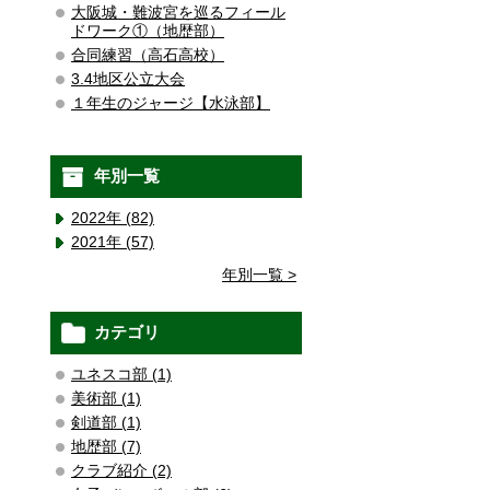
大阪城・難波宮を巡るフィール
ドワーク①（地歴部）
合同練習（高石高校）
3.4地区公立大会
１年生のジャージ【水泳部】
年別一覧
2022年 (82)
2021年 (57)
年別一覧 >
カテゴリ
ユネスコ部 (1)
美術部 (1)
剣道部 (1)
地歴部 (7)
クラブ紹介 (2)