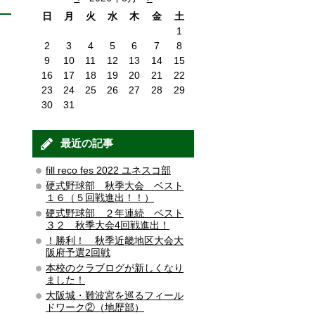
日
月
火
水
木
金
土
1
2
3
4
5
6
7
8
9
10
11
12
13
14
15
16
17
18
19
20
21
22
23
24
25
26
27
28
29
30
31
最近の記事
fill reco fes 2022 ユネスコ部
硬式野球部 秋季大会 ベスト
１６（５回戦進出！！）
硬式野球部 ２年連続 ベスト
３２ 秋季大会4回戦進出！
！勝利！ 秋季近畿地区大会大
阪府予選2回戦
本校のクラブログが新しくなり
ました！
大阪城・難波宮を巡るフィール
ドワーク②（地歴部）