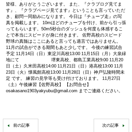
皆様、ありがとうございます。 また、『クラブログ見てま
す』、『クラブページ見てます』ということも言っていただ
き、顧問一同励みになります。 今日は『チューブ走』の写
真を掲載します。 10mほどのチューブを付け、前から引っ張
ってもらいます。50m5秒台のダッシュを何度も体感するこ
とで本当にスピードが身に付きます。 佐野高校のスピード
野球の真髄はここにあると言っても過言ではありません。
11月の試合ができる期間もあと少しです。 今後の練習試合
予定 11月14日（日）東淀川高校13:00 11月15日（月）大泉緑
地にて 堺東高校、都島工業高校9:00 11月20
日（土）久米田高校14:00 11月21日（日）港高校13:00 11月
23日（火）懐風館高校13:00 11月28日（日）神戸弘陵時間未
定 です。 練習の見学等も受け付けております。 11月27日
（土）午後練習【佐野高校】 【お問合せ】
osakasano1903yakyubu@gmail.com までご連絡ください。
前の記事
次の記事