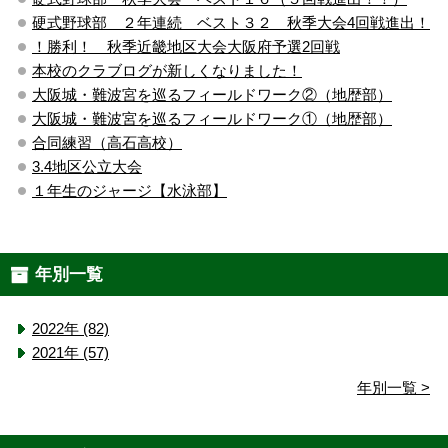
硬式野球部 ２年連続 ベスト３２ 秋季大会4回戦進出！
！勝利！ 秋季近畿地区大会大阪府予選2回戦
本校のクラブログが新しくなりました！
大阪城・難波宮を巡るフィールドワーク②（地歴部）
大阪城・難波宮を巡るフィールドワーク①（地歴部）
合同練習（高石高校）
3.4地区公立大会
１年生のジャージ【水泳部】
年別一覧
2022年 (82)
2021年 (57)
年別一覧 >