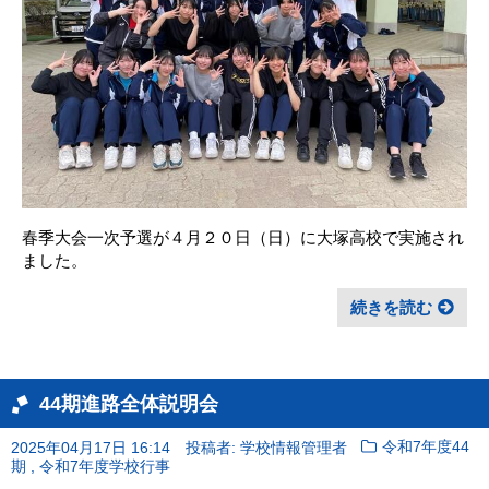
春季大会一次予選が４月２０日（日）に大塚高校で実施され
ました。
続きを読む
44期進路全体説明会
2025年04月17日 16:14
投稿者: 学校情報管理者
令和7年度44
,
期
令和7年度学校行事