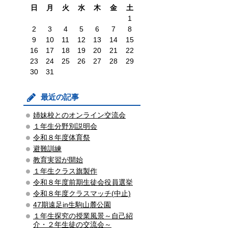
日
月
火
水
木
金
土
1
2
3
4
5
6
7
8
9
10
11
12
13
14
15
16
17
18
19
20
21
22
23
24
25
26
27
28
29
30
31
最近の記事
姉妹校とのオンライン交流会
１年生分野別説明会
令和８年度体育祭
避難訓練
教育実習が開始
１年生クラス旗製作
令和８年度前期生徒会役員選挙
令和８年度クラスマッチ(中止)
47期遠足in生駒山麓公園
１年生探究の授業風景～自己紹
介・２年生徒の交流会～