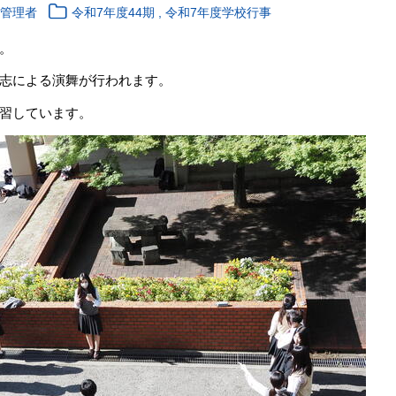
,
報管理者
令和7年度44期
令和7年度学校行事
。
生有志による演舞が行われます。
習しています。