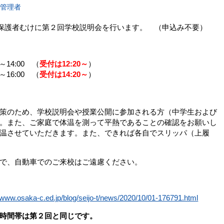
報管理者
保護者むけに第２回学校説明会を行います。 （申込み不要）
14:00 （
受付は12:20～
）
16:00 （
受付は14:20～
）
策のため、学校説明会や授業公開に参加される方（中学生および
。また、ご家庭で体温を測って平熱であることの確認をお願いし
温させていただきます。また、できれば各自でスリッパ（上履
で、自動車でのご来校はご遠慮ください。
//www.osaka-c.ed.jp/blog/seijo-t/news/2020/10/01-176791.html
時間帯は第２回と同じです。