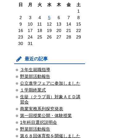
日
月
火
水
木
金
土
1
2
3
4
5
6
7
8
9
10
11
12
13
14
15
16
17
18
19
20
21
22
23
24
25
26
27
28
29
30
31
最近の記事
３年生就職指導
野菜部活動報告
公立進学フェアに参加しました
１学期終業式
生徒（クラブ員）対象ＡＥＤ講
習会
商業実務系列探究発表
第一回授業公開・体験授業
1年科目選択説明会
野菜部活動報告
第６８回体育祭を開催しました