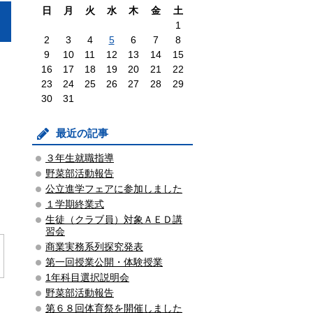
日
月
火
水
木
金
土
1
2
3
4
5
6
7
8
9
10
11
12
13
14
15
16
17
18
19
20
21
22
23
24
25
26
27
28
29
30
31
最近の記事
３年生就職指導
野菜部活動報告
公立進学フェアに参加しました
１学期終業式
生徒（クラブ員）対象ＡＥＤ講
習会
商業実務系列探究発表
第一回授業公開・体験授業
1年科目選択説明会
野菜部活動報告
第６８回体育祭を開催しました