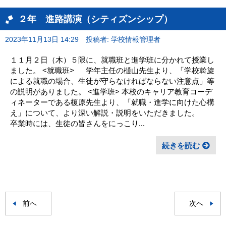
２年 進路講演（シティズンシップ）
2023年11月13日 14:29
投稿者: 学校情報管理者
１１月２日（木）５限に、就職班と進学班に分かれて授業し
ました。 <就職班> 学年主任の樋山先生より、「学校斡旋
による就職の場合、生徒が守らなければならない注意点」等
の説明がありました。 <進学班> 本校のキャリア教育コーデ
ィネーターである榎原先生より、「就職・進学に向けた心構
え」について、より深い解説・説明をいただきました。
卒業時には、生徒の皆さんをにっこり...
続きを読む
前へ
次へ