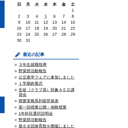
日
月
火
水
木
金
土
1
2
3
4
5
6
7
8
9
10
11
12
13
14
15
16
17
18
19
20
21
22
23
24
25
26
27
28
29
30
31
最近の記事
３年生就職指導
野菜部活動報告
公立進学フェアに参加しました
１学期終業式
生徒（クラブ員）対象ＡＥＤ講
習会
商業実務系列探究発表
第一回授業公開・体験授業
1年科目選択説明会
野菜部活動報告
第６８回体育祭を開催しました