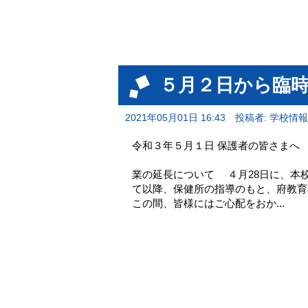
５月２日から臨
2021年05月01日 16:43
投稿者: 学校情
令和３年５月１日 保護
校 長 浅川 又一 
業の延長について ４月28日に、本
て以降、保健所の指導のもと、府教育
この間、皆様にはご心配をおか...