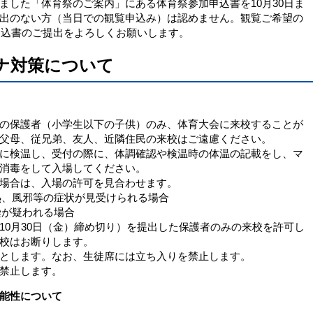
ました「体育祭のご案内」にある体育祭参加申込書を10月30日ま
出のない方（当日での観覧申込み）は認めません。観覧ご希望の
加申込書のご提出をよろしくお願いします。
ナ対策について
の保護者（小学生以下の子供）のみ、体育大会に来校することが
父母、従兄弟、友人、近隣住民の来校はご遠慮ください。
に検温し、受付の際に、体調確認や検温時の体温の記載をし、マ
消毒をして入場してください。
場合は、入場の許可を見合わせます。
発熱、風邪等の症状が見受けられる場合
染が疑われる場合
10月30日（金）締め切り）を提出した保護者のみの来校を許可し
校はお断りします。
とします。なお、生徒席には立ち入りを禁止します。
禁止します。
能性について