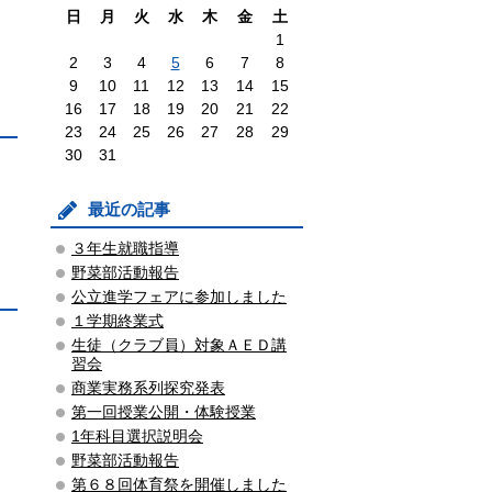
日
月
火
水
木
金
土
1
2
3
4
5
6
7
8
9
10
11
12
13
14
15
16
17
18
19
20
21
22
23
24
25
26
27
28
29
30
31
最近の記事
３年生就職指導
野菜部活動報告
公立進学フェアに参加しました
１学期終業式
生徒（クラブ員）対象ＡＥＤ講
習会
商業実務系列探究発表
第一回授業公開・体験授業
1年科目選択説明会
野菜部活動報告
第６８回体育祭を開催しました