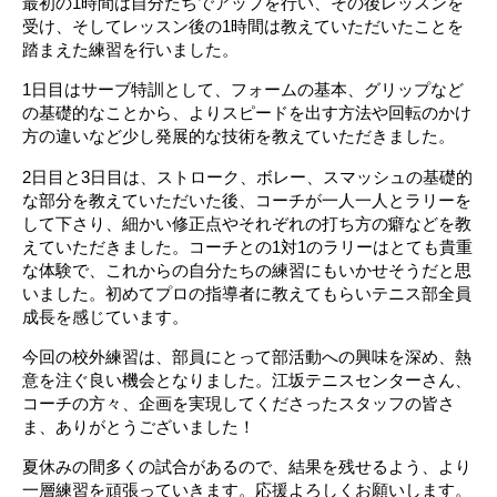
最初の1時間は自分たちでアップを行い、その後レッスンを
受け、そしてレッスン後の1時間は教えていただいたことを
踏まえた練習を行いました。
1日目はサーブ特訓として、フォームの基本、グリップなど
の基礎的なことから、よりスピードを出す方法や回転のかけ
方の違いなど少し発展的な技術を教えていただきました。
2日目と3日目は、ストローク、ボレー、スマッシュの基礎的
な部分を教えていただいた後、コーチが一人一人とラリーを
して下さり、細かい修正点やそれぞれの打ち方の癖などを教
えていただきました。コーチとの1対1のラリーはとても貴重
な体験で、これからの自分たちの練習にもいかせそうだと思
いました。初めてプロの指導者に教えてもらいテニス部全員
成長を感じています。
今回の校外練習は、部員にとって部活動への興味を深め、熱
意を注ぐ良い機会となりました。江坂テニスセンターさん、
コーチの方々、企画を実現してくださったスタッフの皆さ
ま、ありがとうございました！
夏休みの間多くの試合があるので、結果を残せるよう、より
一層練習を頑張っていきます。応援よろしくお願いします。