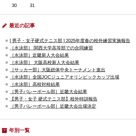
30
31
最近の記事
[ 男子・女子硬式テニス部 ] 2025年度春の校外練習実施報告
［水泳部］ 関西大学高等部での合同練習
［水泳部］近畿新人大会結果
［水泳部］ 大阪高校新人大会結果
［サッカー部］大阪総体中央トーナメント進出
［水泳部］全国JOCジュニアオリンピックカップ出場
［水泳部］高校対校結果
［男子バレーボール部］近畿大会結果
【男子・女子 硬式テニス部】校外特訓報告
［男子バレーボール部］近畿大会出場決定
年別一覧