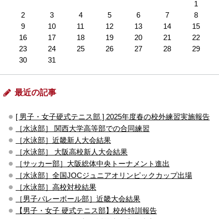
1
2
3
4
5
6
7
8
9
10
11
12
13
14
15
16
17
18
19
20
21
22
23
24
25
26
27
28
29
30
31
最近の記事
[ 男子・女子硬式テニス部 ] 2025年度春の校外練習実施報告
［水泳部］ 関西大学高等部での合同練習
［水泳部］近畿新人大会結果
［水泳部］ 大阪高校新人大会結果
［サッカー部］大阪総体中央トーナメント進出
［水泳部］全国JOCジュニアオリンピックカップ出場
［水泳部］高校対校結果
［男子バレーボール部］近畿大会結果
【男子・女子 硬式テニス部】校外特訓報告