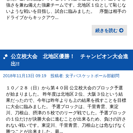
強さを兼ね備えた強豪チームです。北地区１位として恥じな
いような戦いを目指し、試合に臨みました。 序盤は相手の
ドライブからキックアウ...
続きを読む
公立校大会 北地区優勝！ チャンピオン大会進
出!!
2018年11月13日 09:19
投稿者: 女子バスケットボール部顧問
１０／２８（日）から第４０回 公立校大会のブロック予選
が始まりました。 昨年度は北地区２位、大阪３位という結
果だったので、今年は昨年よりも上の結果を残すことを目標
に大会に臨みました。 予選ブロックは、千里青雲、東淀
川、刀根山、摂津の５校でのリーグ戦でした。予選ブロック
の１位だけが決勝大会に進むことが出来るため、負けの許さ
れない戦いです。東淀川、千里青雲、刀根山とは危なげなく
勝つことが出来ました。最...