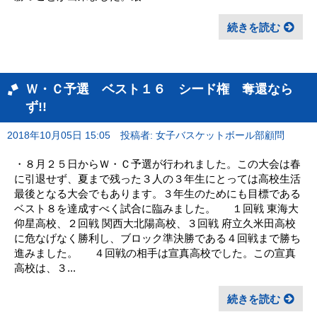
続きを読む
Ｗ・Ｃ予選 ベスト１６ シード権 奪還なら
ず!!
2018年10月05日 15:05
投稿者: 女子バスケットボール部顧問
・８月２５日からＷ・Ｃ予選が行われました。この大会は春
に引退せず、夏まで残った３人の３年生にとっては高校生活
最後となる大会でもあります。３年生のためにも目標である
ベスト８を達成すべく試合に臨みました。 １回戦 東海大
仰星高校、２回戦 関西大北陽高校、３回戦 府立久米田高校
に危なげなく勝利し、ブロック準決勝である４回戦まで勝ち
進みました。 ４回戦の相手は宣真高校でした。この宣真
高校は、３...
続きを読む