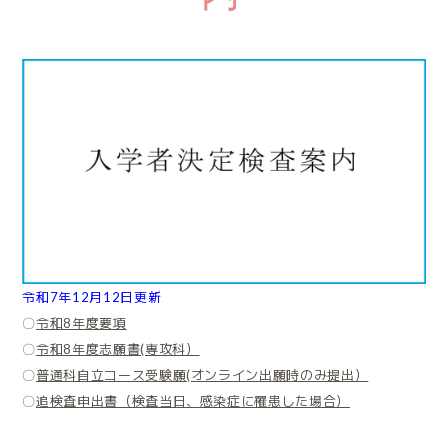
令和7年12月12日更新
〇
令和8年度要項
〇
令和8年度志願書(専攻科）
〇
普通科自立コース受験願(オンライン出願時のみ提出）
〇
追検査申出書（検査当日、感染症に罹患した場合）