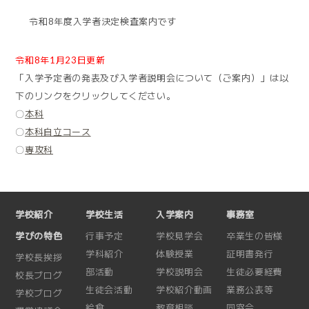
令和8年度入学者決定検査案内です
令和8年1月23日更新
「入学予定者の発表及び入学者説明会について（ご案内）」は以
下のリンクをクリックしてください。
〇
本科
〇
本科自立コース
〇
専攻科
学校紹介
学校生活
入学案内
事務室
学びの特色
行事予定
学校見学会
卒業生の皆様
学科紹介
体験授業
証明書発行
学校長挨拶
部活動
学校説明会
生徒必要経費
校長ブログ
生徒会活動
学校紹介動画
業務公表等
学校ブログ
給食
教育相談
同窓会