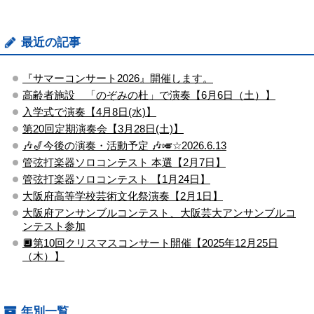
最近の記事
『サマーコンサート2026』開催します。
高齢者施設 「のぞみの杜」で演奏【6月6日（土）】
入学式で演奏【4月8日(水)】
第20回定期演奏会【3月28日(土)】
🎶🎷今後の演奏・活動予定 🎶🎺☆2026.6.13
管弦打楽器ソロコンテスト ​本選【2月7日】
管弦打楽器ソロコンテスト ​【1月24日】
大阪府高等学校芸術文化祭演奏【2月1日】
大阪府アンサンブルコンテスト、大阪芸大アンサンブルコ
ンテスト参加
🔲第10回クリスマスコンサート開催【2025年12月25日
（木）】
年別一覧