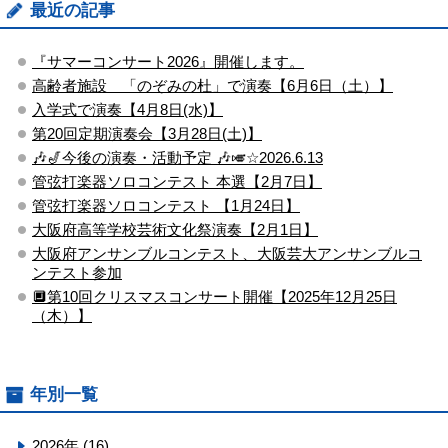
最近の記事
『サマーコンサート2026』開催します。
高齢者施設 「のぞみの杜」で演奏【6月6日（土）】
入学式で演奏【4月8日(水)】
第20回定期演奏会【3月28日(土)】
🎶🎷今後の演奏・活動予定 🎶🎺☆2026.6.13
管弦打楽器ソロコンテスト ​本選【2月7日】
管弦打楽器ソロコンテスト ​【1月24日】
大阪府高等学校芸術文化祭演奏【2月1日】
大阪府アンサンブルコンテスト、大阪芸大アンサンブルコ
ンテスト参加
🔲第10回クリスマスコンサート開催【2025年12月25日
（木）】
年別一覧
2026年 (16)