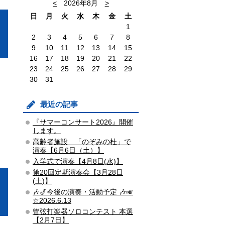
<
2026年8月
>
日
月
火
水
木
金
土
1
2
3
4
5
6
7
8
9
10
11
12
13
14
15
16
17
18
19
20
21
22
23
24
25
26
27
28
29
30
31
最近の記事
『サマーコンサート2026』開催
します。
高齢者施設 「のぞみの杜」で
演奏【6月6日（土）】
入学式で演奏【4月8日(水)】
第20回定期演奏会【3月28日
(土)】
🎶🎷今後の演奏・活動予定 🎶🎺
☆2026.6.13
管弦打楽器ソロコンテスト ​本選
【2月7日】