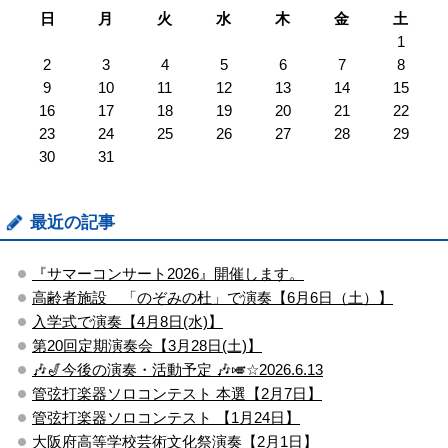
日
月
火
水
木
金
土
1
2
3
4
5
6
7
8
9
10
11
12
13
14
15
16
17
18
19
20
21
22
23
24
25
26
27
28
29
30
31
最近の記事
『サマーコンサート2026』開催します。
高齢者施設 「のぞみの杜」で演奏【6月6日（土）】
入学式で演奏【4月8日(水)】
第20回定期演奏会【3月28日(土)】
🎶🎷今後の演奏・活動予定 🎶🎺☆2026.6.13
管弦打楽器ソロコンテスト ​本選【2月7日】
管弦打楽器ソロコンテスト ​【1月24日】
大阪府高等学校芸術文化祭演奏【2月1日】