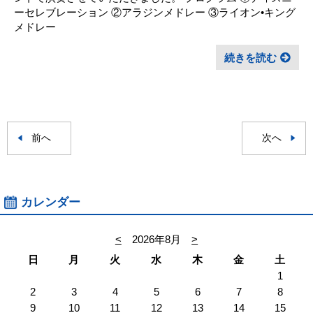
ーセレブレーション ②アラジンメドレー ③ライオン•キング
メドレー
続きを読む
前へ
次へ
カレンダー
<
2026年8月
>
日
月
火
水
木
金
土
1
2
3
4
5
6
7
8
9
10
11
12
13
14
15