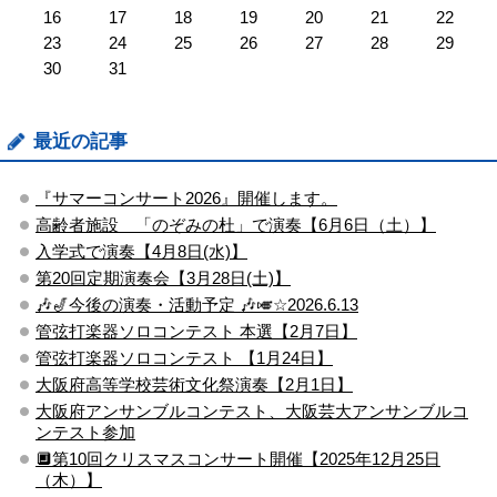
16
17
18
19
20
21
22
23
24
25
26
27
28
29
30
31
最近の記事
『サマーコンサート2026』開催します。
高齢者施設 「のぞみの杜」で演奏【6月6日（土）】
入学式で演奏【4月8日(水)】
第20回定期演奏会【3月28日(土)】
🎶🎷今後の演奏・活動予定 🎶🎺☆2026.6.13
管弦打楽器ソロコンテスト ​本選【2月7日】
管弦打楽器ソロコンテスト ​【1月24日】
大阪府高等学校芸術文化祭演奏【2月1日】
大阪府アンサンブルコンテスト、大阪芸大アンサンブルコ
ンテスト参加
🔲第10回クリスマスコンサート開催【2025年12月25日
（木）】