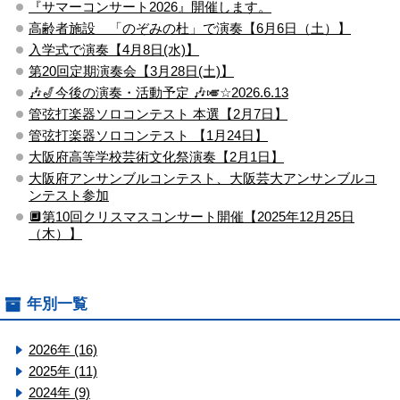
『サマーコンサート2026』開催します。
高齢者施設 「のぞみの杜」で演奏【6月6日（土）】
入学式で演奏【4月8日(水)】
第20回定期演奏会【3月28日(土)】
🎶🎷今後の演奏・活動予定 🎶🎺☆2026.6.13
管弦打楽器ソロコンテスト ​本選【2月7日】
管弦打楽器ソロコンテスト ​【1月24日】
大阪府高等学校芸術文化祭演奏【2月1日】
大阪府アンサンブルコンテスト、大阪芸大アンサンブルコ
ンテスト参加
🔲第10回クリスマスコンサート開催【2025年12月25日
（木）】
年別一覧
2026年 (16)
2025年 (11)
2024年 (9)