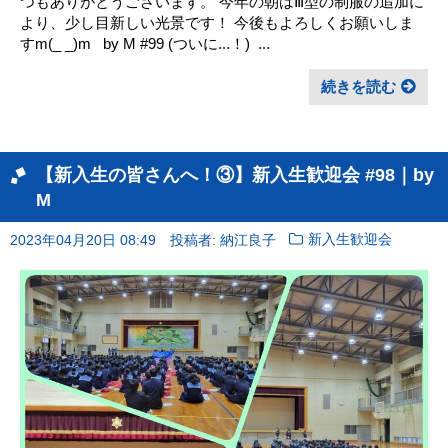
つもありがとうございます。 今年の朝はⅢ型の制服の追加に
より、少し目新しい光景です！ 今後もよろしくお願いしま
すm(_ _)m ㅤ ㅤ by M #99 (ついに...！) ㅤ ...
続きを読む
【新入生の皆さんへ！③】新入生歓迎会 #98｜by
M
2023年04月20日 08:49
投稿者: 納江良子
新入生歓迎会