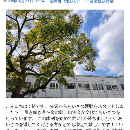
2023年04月21日 07:50
投稿者: 納江良子
自治会執行部
こんにちは！Mです。 先週からあいさつ運動をスタートしま
した〜！ 引き続き月〜金の朝、自治会が交代であいさつを
行っています。 この体制を始めて約1年が経ちましたが、あ
いさつを返してくださる方がとても増えて嬉しいです！！い