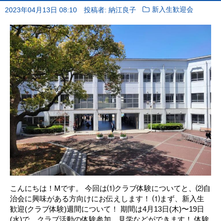
2023年04月13日 08:10
投稿者: 納江良子
新入生歓迎会
こんにちは！Mです。 今回は⑴クラブ体験についてと、⑵自
治会に興味がある方向けにお伝えします！ ⑴まず、新入生
歓迎(クラブ体験)週間について！ 期間は4月13日(木)〜19日
(水)で、クラブ活動の体験参加、見学などができます！ 体験