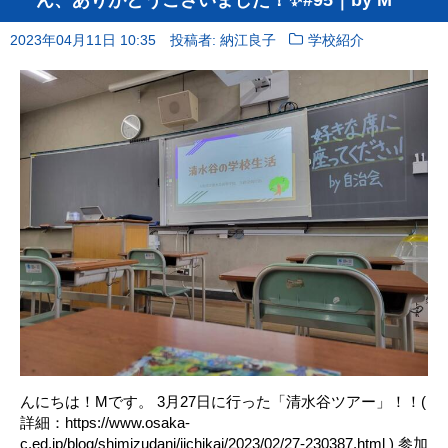
2023年04月11日 10:35
投稿者: 納江良子
学校紹介
んにちは！Mです。 3月27日に行った「清水谷ツアー」！！(
詳細：https://www.osaka-
c.ed.jp/blog/shimizudani/jichikai/2023/02/27-230387.html ) 参加