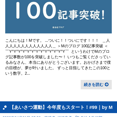
こんにちは！Mです。 ...ついに！！ついにです！！！ ㅤ ㅤ ＿人
人人人人人人人人人人人人＿ ＞ㅤMのブログ 100記事突破ㅤ ＜
￣Y^Y^Y^Y^Y^Y^Y^Y^Y^Y^Y^Y^Y￣ ㅤ というわけでMのブロ
グ記事数が100を突破しました〜！ いつもご覧くださってい
るみなさん、本当にありがとうございます。おかげさまで僕
の目標が、夢が叶いました。 ずっと目指してきたこの100と
いう数字。2...
続きを読む
【あいさつ運動】今年度もスタート！#99｜by M