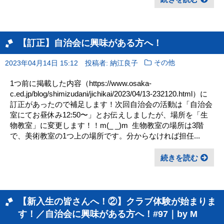
【訂正】自治会に興味がある方へ！
2023年04月14日 15:12
投稿者: 納江良子
その他
1つ前に掲載した内容（https://www.osaka-
c.ed.jp/blog/shimizudani/jichikai/2023/04/13-232120.html）に
訂正があったので補足します！次回自治会の活動は「自治会
室にてお昼休み12:50〜」とお伝えしましたが、場所を「生
物教室」に変更します！！m(_ _)m ㅤ 生物教室の場所は3階
で、美術教室の1つ上の場所です。分からなければ担任...
続きを読む
【新入生の皆さんへ！②】クラブ体験が始まりま
す！／自治会に興味がある方へ！#97｜by M