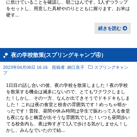
に炊けていることを確認し、朝ごはんです。1人ずつラップ
をセットし、用意した具材やのりとともに握ります。お米は
硬す...
続きを読む
夜の学校散策(スプリングキャンプ④）
2023年04月06日 16:16
投稿者: 納江良子
スプリングキャン
プ
1日目の話し合いの後、夜の学校を散策しました！夜の学校
を散策する機会は滅多にないので、とてもワクワクしまし
た！しかし、その一方、なんか出てきそうでドキドキもしま
した！ これは夜の食堂と校舎の雰囲気です！めっちゃ暗か
ったです！普段、昼間や休み時間は学生で賑わって入る食堂
も夜になると幽霊が出そうな雰囲気でした！いつも昼間歩い
てる校舎内も、夜は怖すぎて1人で歩ける気がしません！し
かし、みんなでいたので結...