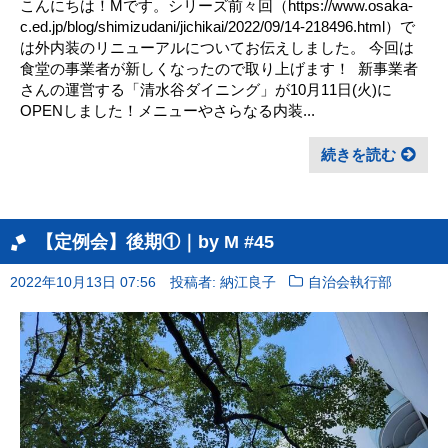
こんにちは！Mです。シリーズ前々回（https://www.osaka-
c.ed.jp/blog/shimizudani/jichikai/2022/09/14-218496.html）で
は外内装のリニューアルについてお伝えしました。 今回は
食堂の事業者が新しくなったので取り上げます！ ㅤ 新事業者
さんの運営する「清水谷ダイニング」が10月11日(火)に
OPENしました！メニューやさらなる内装...
続きを読む
【定例会】後期①｜by M #45
2022年10月13日 07:56
投稿者: 納江良子
自治会執行部