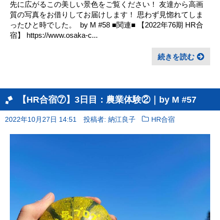
先に広がるこの美しい景色をご覧ください！ㅤ 友達から高画
質の写真をお借りしてお届けします！ 思わず見惚れてしま
ったひと時でした。 ㅤ by M #58 ■関連■ 【2022年76期 HR合
宿】 https://www.osaka-c...
続きを読む
【HR合宿⑦】3日目：農業体験②｜by M #57
2022年10月27日 14:51
投稿者: 納江良子
HR合宿