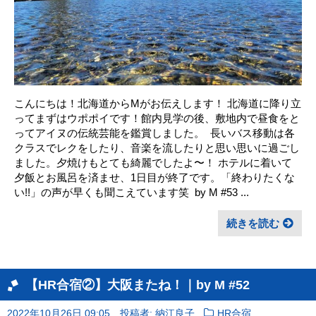
こんにちは！北海道からMがお伝えします！ 北海道に降り立
ってまずはウポポイです！館内見学の後、敷地内で昼食をと
ってアイヌの伝統芸能を鑑賞しました。 ㅤ 長いバス移動は各
クラスでレクをしたり、音楽を流したりと思い思いに過ごし
ました。夕焼けもとても綺麗でしたよ〜！ ホテルに着いて
夕飯とお風呂を済ませ、1日目が終了です。「終わりたくな
い!!」の声が早くも聞こえています笑 ㅤ by M #53 ㅤ...
続きを読む
【HR合宿②】大阪またね！｜by M #52
2022年10月26日 09:05
投稿者: 納江良子
HR合宿