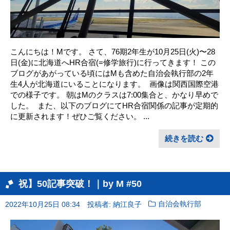
こんにちは！Mです。 さて、76期2年生が10月25日(火)〜28
日(金)に北海道へHR合宿(=修学旅行)に行ってきます！ この
ブログがあがっている頃にはMも含めた自治会執行部の2年
生4人が北海道にいることになります。 ㅤ 画像は関西国際空港
での様子です。 朝はMのクラスは7:00集合と、かなり早めで
した。 ㅤ また、以下のブログにてHR合宿関係の記事が定期的
に更新されます！ぜひご覧ください。 ...
続きを読む
祝】50記事突破！｜by M #50
2022年10月25日 08:34
投稿者: 納江良子
自治会執行部