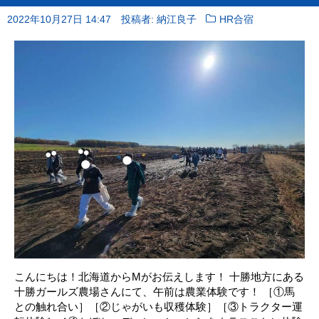
2022年10月27日 14:47
投稿者: 納江良子
HR合宿
こんにちは！北海道からMがお伝えします！ 十勝地方にある
十勝ガールズ農場さんにて、午前は農業体験です！ ［①馬
との触れ合い］［②じゃがいも収穫体験］［③トラクター運