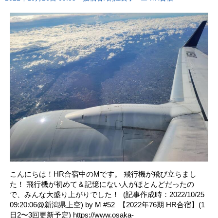
こんにちは！HR合宿中のMです。 飛行機が飛び立ちまし
た！ 飛行機が初めて＆記憶にない人がほとんどだったの
で、みんな大盛り上がりでした！ ㅤ (記事作成時：2022/10/25
09:20:06@新潟県上空) by M #52 ㅤ 【2022年76期 HR合宿】(1
日2〜3回更新予定) https://www.osaka-