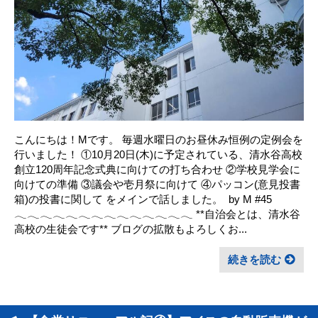
こんにちは！Mです。 毎週水曜日のお昼休み恒例の定例会を
行いました！ ①10月20日(木)に予定されている、清水谷高校
創立120周年記念式典に向けての打ち合わせ ②学校見学会に
向けての準備 ③議会や壱月祭に向けて ④パッコン(意見投書
箱)の投書に関して をメインで話しました。 ㅤ by M #45
𓂃𓂃𓂃𓂃𓂃𓂃𓂃𓂃𓂃𓂃𓂃𓂃𓂃𓂃 **自治会とは、清水谷
高校の生徒会です** ブログの拡散もよろしくお...
続きを読む