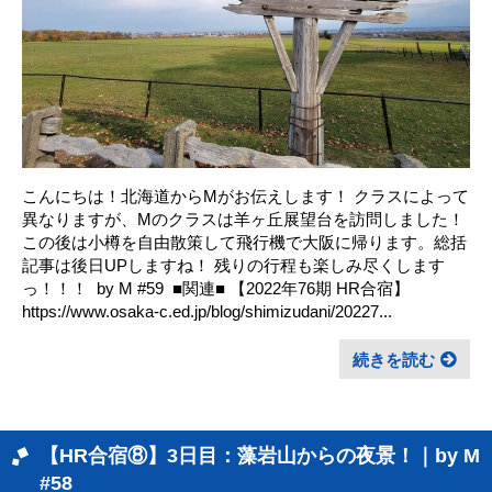
こんにちは！北海道からMがお伝えします！ クラスによって
異なりますが、Mのクラスは羊ヶ丘展望台を訪問しました！ ㅤ
この後は小樽を自由散策して飛行機で大阪に帰ります。総括
記事は後日UPしますね！ 残りの行程も楽しみ尽くします
っ！！！ ㅤ by M #59 ㅤ ■関連■ 【2022年76期 HR合宿】
https://www.osaka-c.ed.jp/blog/shimizudani/20227...
続きを読む
【HR合宿⑧】3日目：藻岩山からの夜景！｜by M
#58