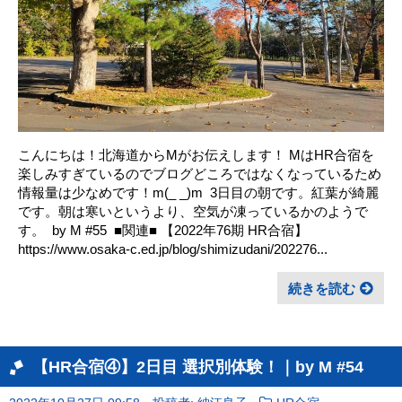
こんにちは！北海道からMがお伝えします！ MはHR合宿を
楽しみすぎているのでブログどころではなくなっているため
情報量は少なめです！m(_ _)m ㅤ 3日目の朝です。紅葉が綺麗
です。朝は寒いというより、空気が凍っているかのようで
す。 ㅤ by M #55 ㅤ ■関連■ 【2022年76期 HR合宿】
https://www.osaka-c.ed.jp/blog/shimizudani/202276...
続きを読む
【HR合宿④】2日目 選択別体験！｜by M #54