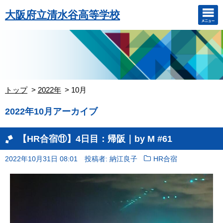
大阪府立清水谷高等学校
トップ
2022年
10月
2022年10月アーカイブ
【HR合宿⑪】4日目：帰阪｜by M #61
2022年10月31日 08:01
投稿者: 納江良子
HR合宿