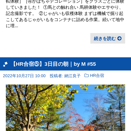
転体験］［④かぼちゃデコレーション］をクラスごとに体験
していきました！ ㅤ ①馬との触れ合い 馬耕体験やエサやり、
記念撮影です。 ㅤ ②じゃがいも収穫体験 まずは機械で掘り起
こしてあるじゃがいもをコンテナに詰める作業。続いて地中
に埋...
続きを読む
【HR合宿⑤】3日目の朝｜by M #55
2022年10月27日 10:00
投稿者: 納江良子
HR合宿