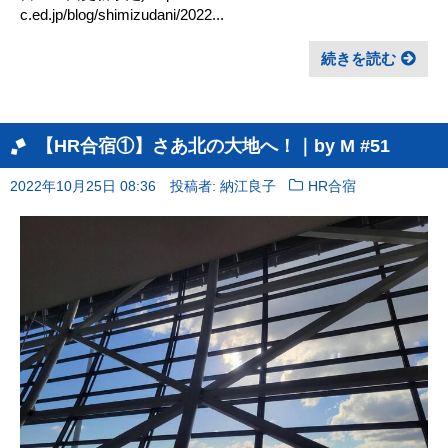
c.ed.jp/blog/shimizudani/2022...
続きを読む
【HR合宿①】さあ北の大地へ！｜by M #51
2022年10月25日 08:36
投稿者: 納江良子
HR合宿