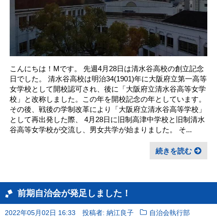
こんにちは！Mです。 先週4月28日は清水谷高校の創立記念
日でした。 清水谷高校は明治34(1901)年に大阪府立第一高等
女学校として開校認可され、後に「大阪府立清水谷高等女学
校」と改称しました。この年を開校記念の年としています。
その後、戦後の学制改革により「大阪府立清水谷高等学校」
として再出発した際、 4月28日に旧制高津中学校と旧制清水
谷高等女学校が交流し、男女共学が始まりました。 そ...
続きを読む
前期自治会が発足しました！
2022年05月02日 16:33
投稿者: 納江良子
自治会執行部