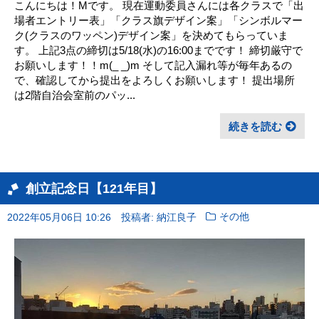
こんにちは！Mです。 現在運動委員さんには各クラスで「出
場者エントリー表」「クラス旗デザイン案」「シンボルマー
ク(クラスのワッペン)デザイン案」を決めてもらっていま
す。 上記3点の締切は5/18(水)の16:00までです！ 締切厳守で
お願いします！！m(_ _)m そして記入漏れ等が毎年あるの
で、確認してから提出をよろしくお願いします！ 提出場所
は2階自治会室前のパッ...
続きを読む
創立記念日【121年目】
2022年05月06日 10:26
投稿者: 納江良子
その他