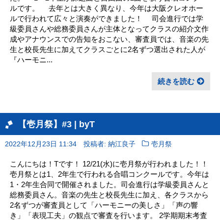
ルです。 去年とは大きく異なり、今年は大阪クレオホー
ルで行われて広々と演奏ができました！ 司会進行では学
級委員さんや総務委員さんが主体となってクラスの紹介文作
成やアナウンスでの告知をおこない、審査員では、音楽の先
生と校長先生に加えてクラスごとに2名ずつ選出された人が
『ハーモニ...
続きを読む
【壱月祭】#3 | byT
2022年12月23日 11:34
投稿者: 納江良子
壱月祭
こんにちは！Tです！ 12/21(水)に壱月祭が行われました！！
壱月祭とは1、2年生で行われる合唱コンクールです。今年は
1・2年生合同で開催されました。司会進行は学級委員さんと
総務委員さん。音楽の先生と校長先生に加え、各クラスから
2名ずつが審査員として「ハーモニーの美しさ」「声の響
き」「表現工夫」の観点で審査を行います。 2学期期末考査