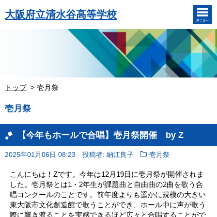
大阪府立清水谷高等学校
トップ
壱月祭
壱月祭
【今年もホールで合唱】壱月祭開催 by Z
2025年01月06日 08:23
投稿者: 納江良子
壱月祭
こんにちは！Zです。今年は12月19日に壱月祭が開催されま
した。壱月祭とは1・2年生が課題曲と自由曲の2曲を歌う合
唱コンクールのことです。前年度よりも遥かに規模の大きい
東大阪市文化創造館で歌うことができ、ホール中に声が歌う
際に響き渡ることを実感できるほど広々と合唱することがで