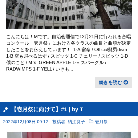
こんにちは！Mです。自治会通信で12月21日に行われる合唱
コンクール「壱月祭」における各クラスの曲目と曲順が決定
したことをお伝えしています！ ㅤ 1-A 宿命 / Official髭男dism
1-B 空も飛べるはず / スピッツ 1-C チェリー / スピッツ 1-D
僕のこと / Mrs. GREEN APPLE 1-E スパークル /
RADWIMPS 1-F YELL / いきも...
続きを読む
【壱月祭に向けて】#1 | by T
2022年12月08日 09:12
投稿者: 納江良子
壱月祭