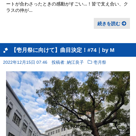
ートが合わさったときの感動がすごい...！皆で支え合い、ク
ラスの仲が...
続きを読む
【壱月祭に向けて】曲目決定！#74｜by M
2022年12月15日 07:46
投稿者: 納江良子
壱月祭