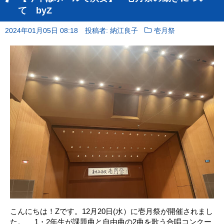
て byZ
2024年01月05日 08:18
投稿者: 納江良子
壱月祭
こんにちは！Zです。12月20日(水）に壱月祭が開催されまし
た。 1・2年生が課題曲と自由曲の2曲を歌う合唱コンクー