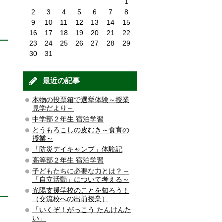
1
2
3
4
5
6
7
8
9
10
11
12
13
14
15
16
17
18
19
20
21
22
23
24
25
26
27
28
29
30
31
最近の記事
本物の投票箱で選挙体験～授業
見学だより～
中学部２年生 宿泊学習
とうもろこしの皮むき～食育の
授業～
「防災デイキャンプ」体験記
高等部２年生 宿泊学習
子どもたちに必要な力とは？～
「自立活動」について考える～
光陽支援学校のことを知ろう！
（交流校への出前授業）
「いくぞ！がっこう たんけんた
い」