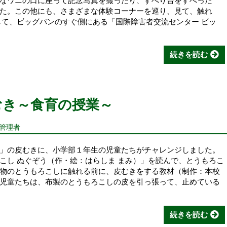
なワニの口に座って記念写真を撮ったり、すべり台をすべった
た。この他にも、さまざまな体験コーナーを巡り、見て、触れ
して、ビッグバンのすぐ側にある「国際障害者交流センター ビッ
続きを読む
むき～食育の授業～
報管理者
」の皮むきに、小学部１年生の児童たちがチャレンジしました。
こし ぬぐぞう（作・絵：はらしま まみ）」を読んで、とうもろこ
物のとうもろこしに触れる前に、皮むきをする教材（制作：本校
児童たちは、布製のとうもろこしの皮を引っ張って、止めている
続きを読む