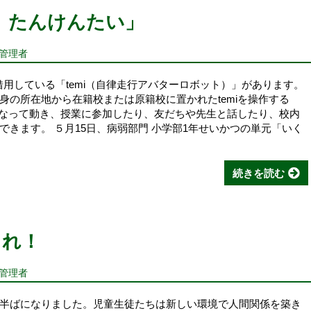
 たんけんたい」
報管理者
より借用している「temi（自律走行アバターロボット）」があります。
身の所在地から在籍校または原籍校に置かれたtemiを操作する
ーとなって動き、授業に参加したり、友だちや先生と話したり、校内
きます。 ５月15日、病弱部門 小学部1年せいかつの単元「いく
続きを読む
～れ！
報管理者
半ばになりました。児童生徒たちは新しい環境で人間関係を築き