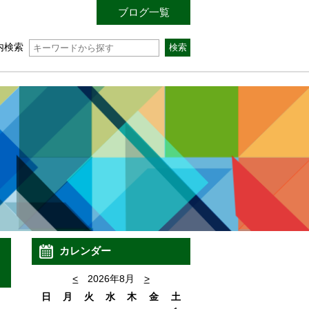
ブログ一覧
内検索
カレンダー
<
2026年8月
>
日
月
火
水
木
金
土