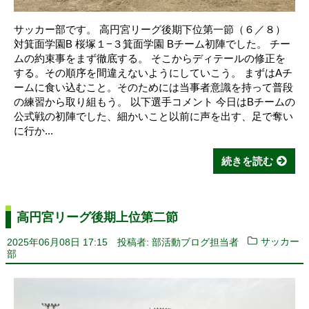
サッカー部です。 高円宮リーグ後期下位第一節（６／８）
対箕面学園B 桜塚１−３箕面学園 Bチーム初陣でした。 チー
ムの約束事をまず徹底する。 そこからディテールの修正を
する。その順序を間違えないようにしていこう。 まずはAチ
ームに食い込むこと。そのためには当事者意識を持って普段
の練習から取り組もう。 以下選手コメント 今日はBチームの
公式戦の初陣でした、細かいこと以前に声を出す、足で奪い
に行か...
続きを読む
高円宮リーグ後期上位第二節
2025年06月08日 17:15
投稿者: 部活動ブログ担当者
サッカー
部