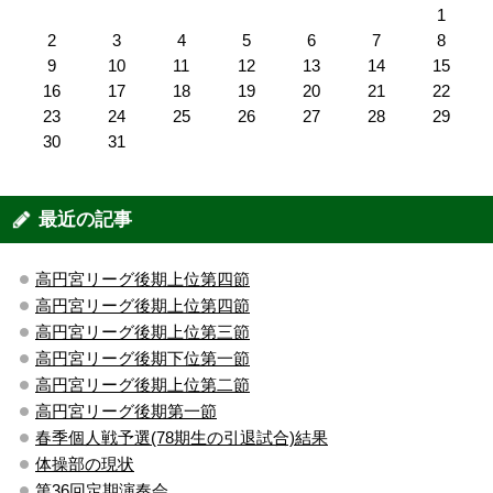
1
2
3
4
5
6
7
8
9
10
11
12
13
14
15
16
17
18
19
20
21
22
23
24
25
26
27
28
29
30
31
最近の記事
高円宮リーグ後期上位第四節
高円宮リーグ後期上位第四節
高円宮リーグ後期上位第三節
高円宮リーグ後期下位第一節
高円宮リーグ後期上位第二節
高円宮リーグ後期第一節
春季個人戦予選(78期生の引退試合)結果
体操部の現状
第36回定期演奏会