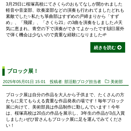
3月29日に桜塚高校にてさくらのおもてなしが開かれました
軽音や音楽部、吹奏楽部などの演奏も行われてましたどれも
素敵でした✨私たち箏曲部はすずめの戸締まりから「すず
め」、「飛躍」、「さくら21」の3曲を演奏をしました🎶天
気に恵まれ、青空の下で演奏ができてよかったです🙌🏻屋外
で弾く機会は少ないので貴重な経験になりました🌱
続きを読む
ブロック展！
2025年05月01日 15:01
投稿者: 部活動ブログ担当者
美術部
ブロック展は自分の作品を大人から子供まで、たくさんの方
たちに見てもらえる貴重な作品発表の場です！毎年ブロック
展に向けて、美術部員は作品制作に勤しんでいます！今年
は、桜塚高校は20点の作品を展示し、3年生の作品が3点入賞
しました♪ぜひ皆さんもブロック展に足を運んでみてくださ
い！