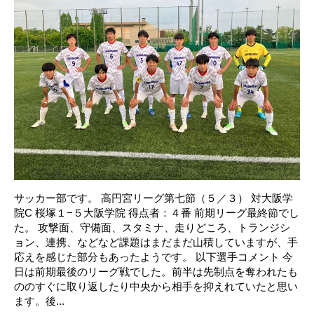
サッカー部です。 高円宮リーグ第七節（５／３） 対大阪学
院C 桜塚１−５大阪学院 得点者：４番 前期リーグ最終節でし
た。 攻撃面、守備面、スタミナ、走りどころ、トランジシ
ョン、連携、などなど課題はまだまだ山積していますが、手
応えを感じた部分もあったようです。 以下選手コメント 今
日は前期最後のリーグ戦でした。前半は先制点を奪われたも
ののすぐに取り返したり中央から相手を抑えれていたと思い
ます。後...