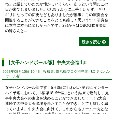
ね」と話していたのが懐かしいくらい、あっという間にこの
日が来てしまいました。😌 思うように上手くいかず、ギリ
ギリになっての変更などもありましたが無事にこの演奏会を
開催することができたことをとても嬉しく思います！演奏会
は本当に本当に楽しかったです。2部からはOBOG吹奏楽団
の皆さんと...
続きを読む
【女子ハンドボール部】中央大会進出‼️
2025年05月10日 10:46
投稿者: 部活動ブログ担当者
男女ハン
ドボール部
女子ハンドボール部です！5月3日に行われた第76回インター
ハイ予選において、｢桜塚18ｰ9千里｣という結果で勝利し、見
事中央大会への進出を決めることができました！！！2大会
連続での中央大会出場を果たすことができ、とても嬉しく思
っています。中央大会に向けて、これからもチーム一丸とな