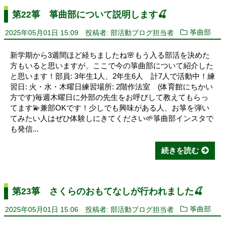
第22箏 箏曲部について説明します🍒
2025年05月01日 15:09
投稿者: 部活動ブログ担当者
筝曲部
新学期から3週間ほど経ちましたね🌸もう入る部活を決めた
方もいると思いますが、ここで今の箏曲部について紹介した
と思います！部員: 3年生1人、2年生6人 計7人で活動中！練
習日: 火・水・木曜日練習場所: 2階作法室 (体育館にちかい
方です)毎週木曜日に外部の先生をお呼びして教えてもらっ
てます💫兼部OKです！少しでも興味がある人、お箏を弾い
てみたい人はぜひ体験しにきてください🌱箏曲部インスタで
も発信...
続きを読む
第23箏 さくらのおもてなしが行われました🍒
2025年05月01日 15:06
投稿者: 部活動ブログ担当者
筝曲部