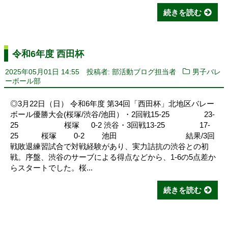
続きを読む
令和6年度 西田杯
2025年05月01日 14:55
投稿者: 部活動ブログ担当者
男子バレ
ーボール部
◎3月22日（日） 令和6年度 第34回「西田杯」北地区バレー
ボール優勝大会(桜塚/渋谷/池田）・2回戦15-25 23-
25 桜塚 0-2 渋谷・3回戦13-25 17-
25 桜塚 0-2 池田 結果/3回
戦敗退練習試合で対戦経験があり、実力詰抗の渋谷との初
戦。序盤、渋谷のサーブによる得点などから、1-6の5点差か
らスタートでした。桜...
続きを読む