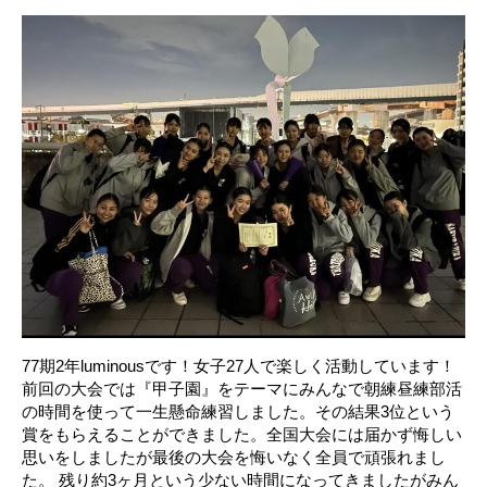
77期2年luminousです！女子27人で楽しく活動しています！
前回の大会では『甲子園』をテーマにみんなで朝練昼練部活
の時間を使って一生懸命練習しました。その結果3位という
賞をもらえることができました。全国大会には届かず悔しい
思いをしましたが最後の大会を悔いなく全員で頑張れまし
た。 残り約3ヶ月という少ない時間になってきましたがみん