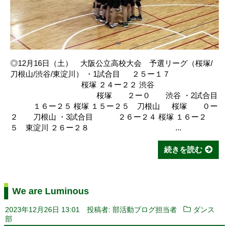
◎12月16日（土） 大阪公立高校大会 予選リーグ（桜塚/
刀根山/渋谷/東淀川） ・1試合目 ２５ー１７
桜塚 ２４ー２２ 渋谷
桜塚 ２ー０ 渋谷 ・2試合目
１６ー２５ 桜塚 １５ー２５ 刀根山 桜塚 ０ー
２ 刀根山 ・3試合目 ２６ー２４ 桜塚 １６ー２
５ 東淀川 ２６ー２８ ...
続きを読む
We are Luminous
2023年12月26日 13:01
投稿者: 部活動ブログ担当者
ダンス
部