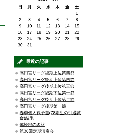
日
月
火
水
木
金
土
1
2
3
4
5
6
7
8
9
10
11
12
13
14
15
16
17
18
19
20
21
22
23
24
25
26
27
28
29
30
31
最近の記事
高円宮リーグ後期上位第四節
高円宮リーグ後期上位第四節
高円宮リーグ後期上位第三節
高円宮リーグ後期下位第一節
高円宮リーグ後期上位第二節
高円宮リーグ後期第一節
春季個人戦予選(78期生の引退試
合)結果
体操部の現状
第36回定期演奏会