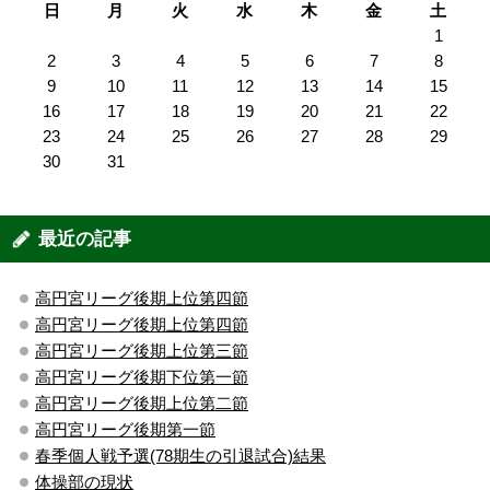
日
月
火
水
木
金
土
1
2
3
4
5
6
7
8
9
10
11
12
13
14
15
16
17
18
19
20
21
22
23
24
25
26
27
28
29
30
31
最近の記事
高円宮リーグ後期上位第四節
高円宮リーグ後期上位第四節
高円宮リーグ後期上位第三節
高円宮リーグ後期下位第一節
高円宮リーグ後期上位第二節
高円宮リーグ後期第一節
春季個人戦予選(78期生の引退試合)結果
体操部の現状