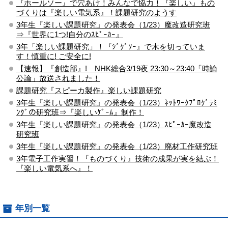
『ホールソー』で穴あけ！みんなで協力！『楽しい』もの
づくりは『楽しい電気系』！課題研究のようす
3年生『楽しい課題研究』の発表会（1/23）魔改造研究班
⇒『世界に1つ!自分のｽﾋﾟｰｶｰ』
3年「楽しい課題研究」！『ｼﾞｸﾞｿｰ』で木を切っていま
す！慎重に! ご安全に!
【速報】『創造部』! NHK総合3/19夜 23:30～23:40「時論
公論」放送されました！
課題研究『スピーカ製作』楽しい課題研究
3年生『楽しい課題研究』の発表会（1/23）ﾈｯﾄﾜｰｸﾌﾟﾛｸﾞﾗﾐ
ﾝｸﾞの研究班⇒『楽しいｹﾞｰﾑ』制作！
3年生『楽しい課題研究』の発表会（1/23）ｽﾋﾟｰｶｰ魔改造
研究班
3年生『楽しい課題研究』の発表会（1/23）廃材工作研究班
3年電子工作実習！『ものづくり』技術の成果が実を結ぶ！
『楽しい電気系へ』！
年別一覧